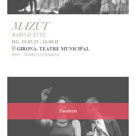
MAZÙT
BARO D’EVEL
DG. 28.05.23
|
18:00 H
GIRONA. TEATRE MUNICIPAL
CIRC
GRANS ESCENARIS
Finalitzat