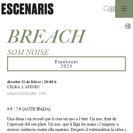
Cerca
C
BREACH
SOM NOISE
Finalitzat
2023
dissabte 11 de febrer
|
20:00 h
CELRÀ. L’ATENEU
GRANS ESCENARIS
CIRC
9 € / 7 € (ANTICIPADA)
Una dona i un record que li crea un nus a l’úter. Un nus, fruit de
l’opressió del seu plaer. Un nus, que li lliga les mans i l’empeny a
exercir violència contra ella mateixa. Després d’externalitzar la ràbia i