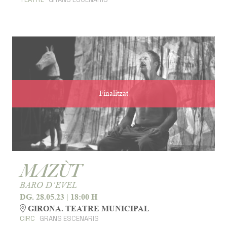
Finalitzat
MAZÙT
BARO D’EVEL
DG. 28.05.23
|
18:00 H
GIRONA. TEATRE MUNICIPAL
CIRC
GRANS ESCENARIS