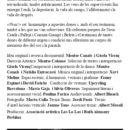
reivindicada, també artísticament. Les veus de les supervivents fan 
emergir l’exili, la deportació, la vida als camps, l’alliberament i la 
vida de després. 
«Vives!»
 ret  homenatge a aquestes dones i, amb el seu testimoni, 
també a les 
que no van sobreviure. Els referents propers de Neus 
Català i Pallejà i Conxita Grangé i Beleta i el testimoni de tantes 
dones de diferent origen i condició ens ofereixen un corpus de 
memòria des del cos i la paraula.
Montse Canals  i Gisela Vicenç 
Idea original i recerca documental: 
Montse Colomé  
Direcció Artística: 
Selecció de textos i interpretació: 
Gisela Vicenç
Montse 
Composició i interpretació de la dansa: 
Canals  i Natàlia Entrocassi  
Xavi  
Música original i interpretació: 
Molina  
Fanny 
Espai escènic, il.luminació, vestuari i grafisme: 
Espinet i David Faüchs   
Upcycling 
Confecció de vestuari: 
Barcelona - Marta Gaja  i Sílvia Oliveras  
Seguiment literari i 
Paulina Fariza 
Albert Blanch  
assessorament vocal: 
Audiovisuals: 
Marta Culla 
Jordi Fusté  
Fotografia: 
Tècnic llums: 
Tècnic 
Jaume Tans  
 Albert Mosoll
d’intel·lacions verticals: 
Assessor tècnic:
Associació artística Las Lo Las i Ruth Alemany 
Producció: 
Pertíñez