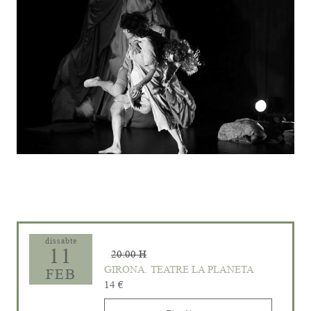
Diapositiva 1 de 1
dissabte
11
20:00 H
GIRONA. TEATRE LA PLANETA
FEB
14 €