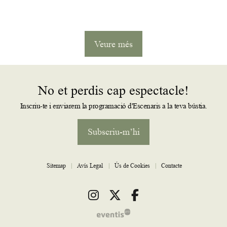
Veure més
No et perdis cap espectacle!
Inscriu-te i enviarem la programació d'Escenaris a la teva bústia.
Subscriu-m’hi
Sitemap
|
Avís Legal
|
Ús de Cookies
|
Contacte
Link a instagram
Link a twitter
Link a facebook