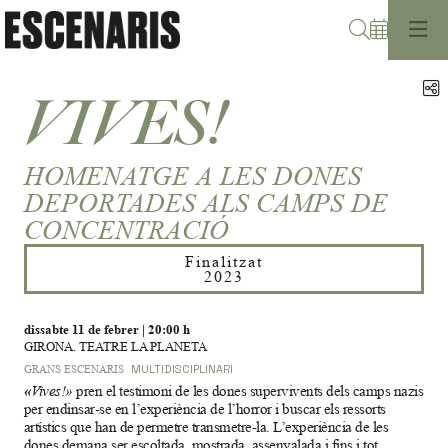
Cerca
C
VIVES!
HOMENATGE A LES DONES
DEPORTADES ALS CAMPS DE
CONCENTRACIÓ
Finalitzat
2023
dissabte 11 de febrer
|
20:00 h
GIRONA. TEATRE LA PLANETA
GRANS ESCENARIS
MULTIDISCIPLINARI
«
Vives!»
 pren el testimoni de les dones supervivents dels camps nazis 
per endinsar-se en l’experiència de l’horror i buscar els ressorts 
artístics que han de permetre transmetre-la. L’experiència de les 
dones demana ser escoltada, mostrada, assenyalada i fins i tot 