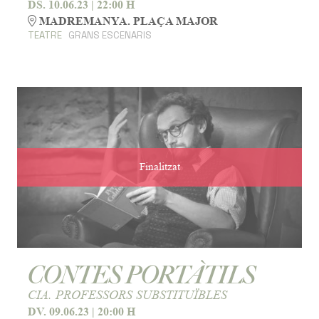
DS. 10.06.23
|
22:00 H
MADREMANYA. PLAÇA MAJOR
TEATRE
GRANS ESCENARIS
Finalitzat
CONTES PORTÀTILS
CIA. PROFESSORS SUBSTITUÏBLES
DV. 09.06.23
|
20:00 H