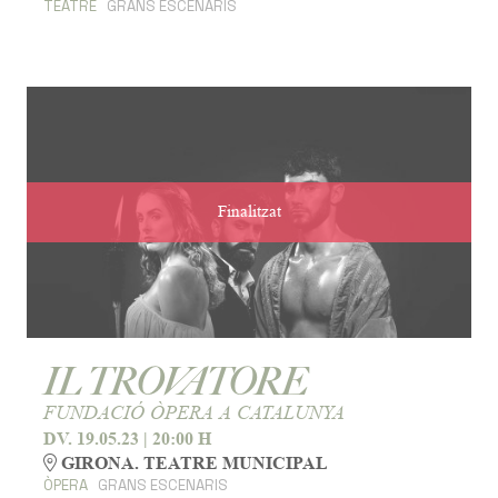
TEATRE
GRANS ESCENARIS
Finalitzat
IL TROVATORE
FUNDACIÓ ÒPERA A CATALUNYA
DV. 19.05.23
|
20:00 H
GIRONA. TEATRE MUNICIPAL
ÒPERA
GRANS ESCENARIS