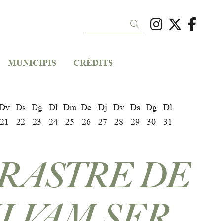
Link a ins
Link a 
Link
Cercar
MUNICIPIS
CRÈDITS
Dv
Ds
Dg
Dl
Dm
Dc
Dj
Dv
Ds
Dg
Dl
21
22
23
24
25
26
27
28
29
30
31
 RASTRE DE
I VAM SER