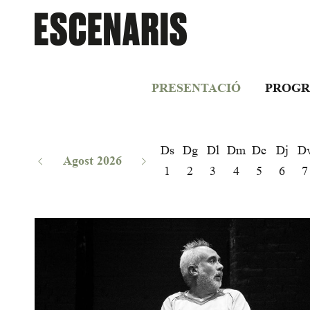
PRESENTACIÓ
PROGR
Ds
Dg
Dl
Dm
Dc
Dj
D
Agost 2026
1
2
3
4
5
6
7