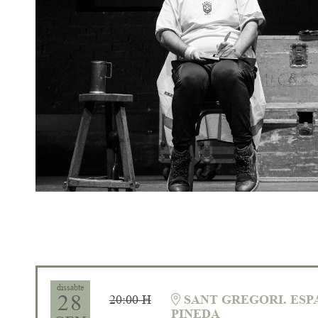
Diapositiva 1 de 1
dissabte
28
20:00 H
SANT GREGORI. ESPA
PINEDA