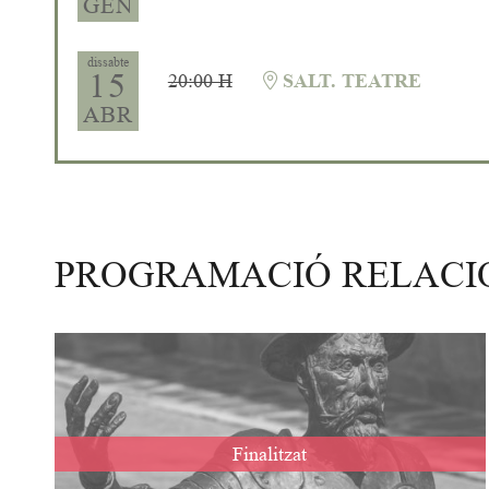
GEN
dissabte
15
20:00 H
SALT. TEATRE
ABR
PROGRAMACIÓ RELAC
Finalitzat