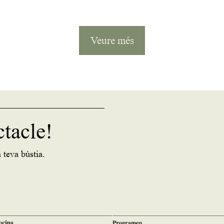
Veure més
ctacle!
 teva bústia.