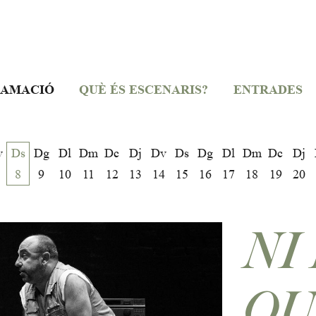
AMACIÓ
QUÈ ÉS ESCENARIS?
ENTRADES
v
Ds
Dg
Dl
Dm
Dc
Dj
Dv
Ds
Dg
Dl
Dm
Dc
Dj
8
9
10
11
12
13
14
15
16
17
18
19
20
NI
QU