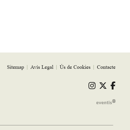
Sitemap
|
Avís Legal
|
Ús de Cookies
|
Contacte
Link a ins
Link a 
Link