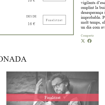
16 €
vigilants d’es
omplint la bui
desesperança 
DES DE
improbable. P
Finalitzat
molt temps, el
16 €
un dia com avu
Compartir
IONADA
Finalitzat