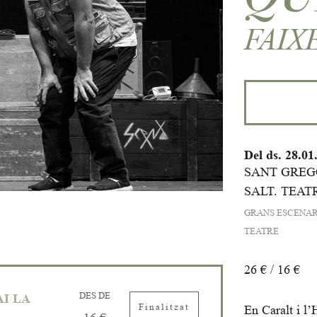
FAIX
Del ds. 28.01
SANT GREGO
SALT. TEAT
GRANS ESCENAR
TEATRE
26 € / 16 €
DES DE
I LA
Finalitzat
En Caralt i l