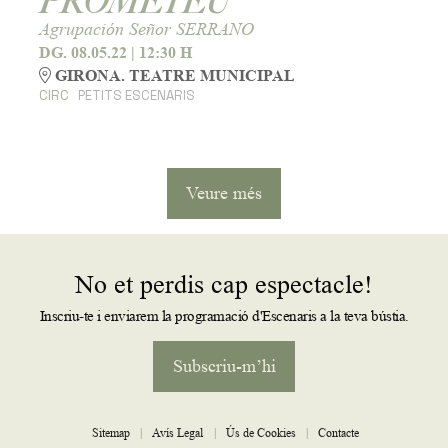
PROMETEU
Agrupación Señor SERRANO
DG. 08.05.22
|
12:30 H
GIRONA. TEATRE MUNICIPAL
CIRC
PETITS ESCENARIS
Veure més
No et perdis cap espectacle!
Inscriu-te i enviarem la programació d'Escenaris a la teva bústia.
Subscriu-m’hi
Sitemap
|
Avís Legal
|
Ús de Cookies
|
Contacte