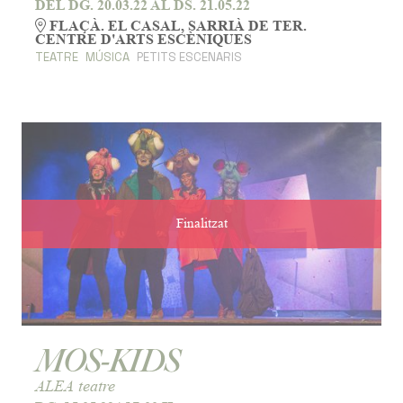
DEL DG. 20.03.22
AL DS. 21.05.22
FLAÇÀ. EL CASAL, SARRIÀ DE TER.
CENTRE D'ARTS ESCÈNIQUES
TEATRE
MÚSICA
PETITS ESCENARIS
Finalitzat
MOS-KIDS
ALEA teatre