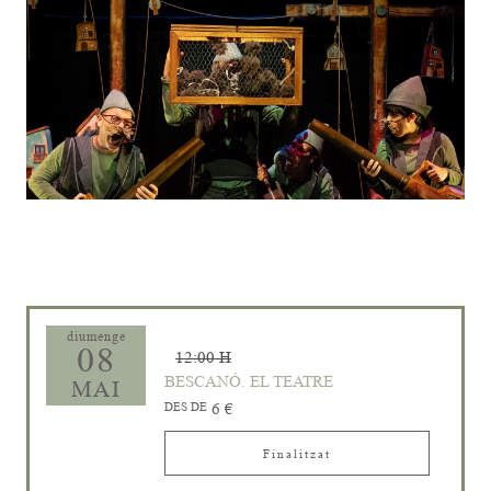
Diapositiva 1 de 1
diumenge
08
12:00 H
BESCANÓ. EL TEATRE
MAI
DES DE
6 €
Finalitzat