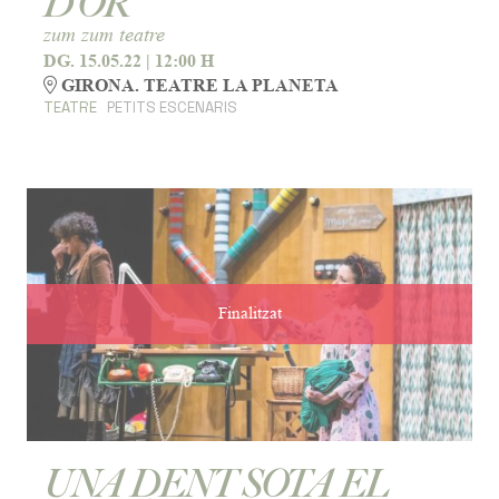
D’OR
zum zum teatre
DG. 15.05.22
|
12:00 H
GIRONA. TEATRE LA PLANETA
TEATRE
PETITS ESCENARIS
Finalitzat
UNA DENT SOTA EL