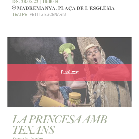
DS. 28.05.22
|
18:00 H
MADREMANYA. PLAÇA DE L'ESGLÉSIA
TEATRE
PETITS ESCENARIS
Finalitzat
LA PRINCESA AMB
TEXANS
Sgratta teatre