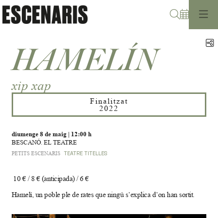
Cerca
C
HAMELÍN
xip xap
Finalitzat
2022
diumenge 8 de maig
|
12:00 h
BESCANÓ. EL TEATRE
PETITS ESCENARIS
TEATRE
TITELLES
10 € / 8 € (anticipada) / 6 €
Hamelí, un poble ple de rates que ningú s’explica d’on han sortit.