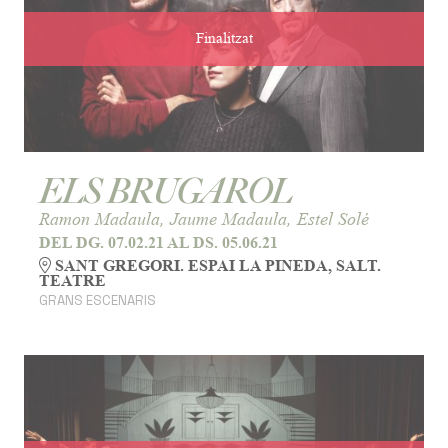
Finalitzat
ELS BRUGAROL
Ramon Madaula, Jaume Madaula, Estel Solé
DEL DG. 07.02.21
AL DS. 05.06.21
SANT GREGORI. ESPAI LA PINEDA, SALT.
TEATRE
GRANS ESCENARIS