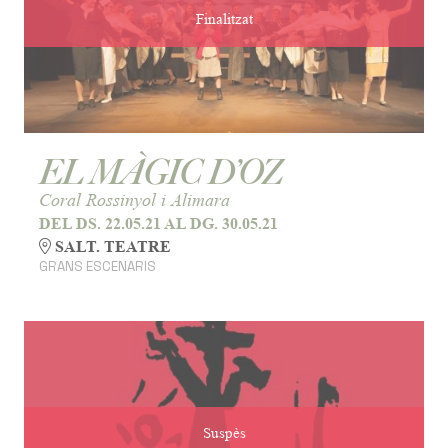
Finalitzat
EL MÀGIC D’OZ
Coral Rossinyol i Alimara
DEL DS. 22.05.21
AL DG. 30.05.21
SALT. TEATRE
GRANS ESCENARIS
Suspès