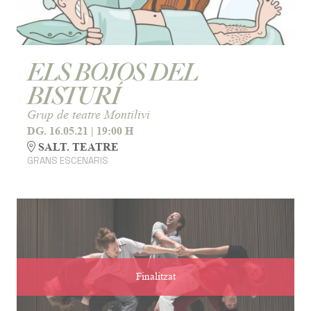
ELS BOJOS DEL
BISTURÍ
Grup de teatre Montilivi
DG. 16.05.21
|
19:00 H
SALT. TEATRE
GRANS ESCENARIS
Finalitzat