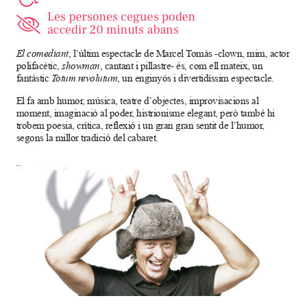
El comediant
, l’últim espectacle de Marcel Tomàs -clown, mim, actor
polifacètic,
showman
, cantant i pillastre- és, com ell mateix, un
fantàstic
Totum revolutum
, un enginyós i divertidíssim espectacle.
El fa amb humor, música, teatre d’objectes, improvisacions al
moment, imaginació al poder, histrionisme elegant, però també hi
trobem poesia, crítica, reflexió i un gran gran sentit de l’humor,
segons la millor tradició del cabaret.
Diapositiva 1 de 1