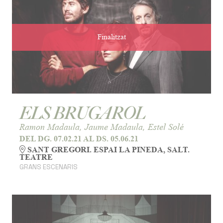
Finalitzat
ELS BRUGAROL
Ramon Madaula, Jaume Madaula, Estel Solé
DEL DG. 07.02.21
AL DS. 05.06.21
SANT GREGORI. ESPAI LA PINEDA, SALT.
TEATRE
GRANS ESCENARIS