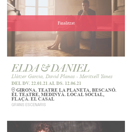
Finalitzat
ELDA & DANIEL
Llàtzer Garcia, David Planas - Meritxell Yanes
DEL DV. 22.01.21
AL DS. 12.06.21
GIRONA. TEATRE LA PLANETA, BESCANÓ.
EL TEATRE, MEDINYÀ. LOCAL SOCIAL,
FLAÇÀ. EL CASAL
GRANS ESCENARIS