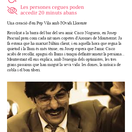
Una creació d'en Pep Vila amb l'Ovidi Llorente
Recolzat a la barra del bar del seu amic Cisco Noguera, en Josep
Pascual pren com cada nit unes copetes d'Aromes de Montserrat. Ja
fa estona que ha marxat l'últim client, i en aquella hora que regna la
quietud i la llum és més tènue, en Josep espera que l'amic Cisco
acabi de recollir, apagui els llums i tanqui definitivament la persiana...
Mentrestant ell ens explica, amb l'energia dels optimistes, les tres
grans passions que han mogut la seva vida: les dones, la música de
cobla i el bon tiberi.