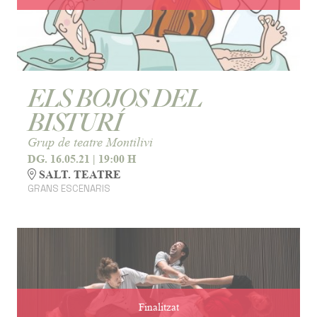
ELS BOJOS DEL
BISTURÍ
Grup de teatre Montilivi
DG. 16.05.21
|
19:00 H
SALT. TEATRE
GRANS ESCENARIS
Finalitzat