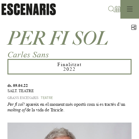
Cerca
C
PER FI SOL
Carles Sans
Finalitzat
2022
ds. 09.04.22
SALT. TEATRE
GRANS ESCENARIS
TEATRE
Per fi sol!
apareix en el moment més oportú com si es tractés d’un
making of
de la vida de Tricicle.