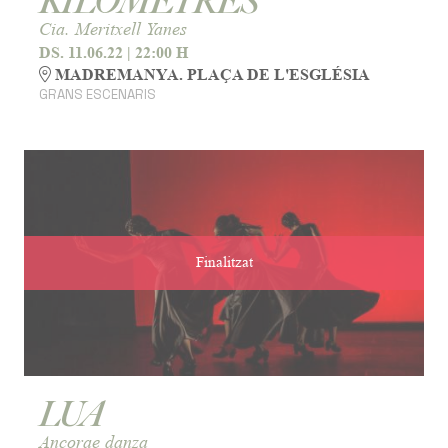
KILÒMETRES
Cia. Meritxell Yanes
DS. 11.06.22
|
22:00 H
MADREMANYA. PLAÇA DE L'ESGLÉSIA
GRANS ESCENARIS
Finalitzat
LUA
Ancorae danza