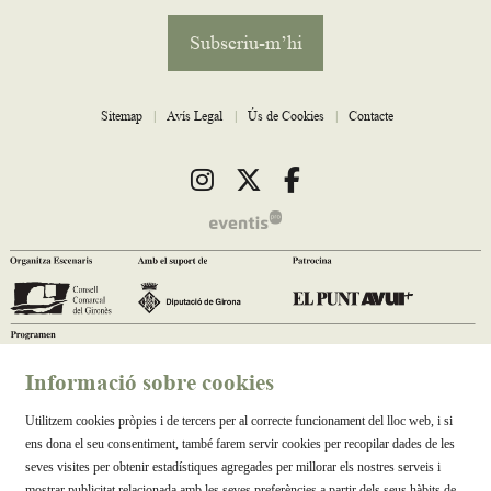
Subscriu-m’hi
Sitemap
|
Avís Legal
|
Ús de Cookies
|
Contacte
Link a instagram
Link a twitter
Link a facebook
Informació sobre cookies
Utilitzem cookies pròpies i de tercers per al correcte funcionament del lloc web, i si
ens dona el seu consentiment, també farem servir cookies per recopilar dades de les
seves visites per obtenir estadístiques agregades per millorar els nostres serveis i
mostrar publicitat relacionada amb les seves preferències a partir dels seus hàbits de