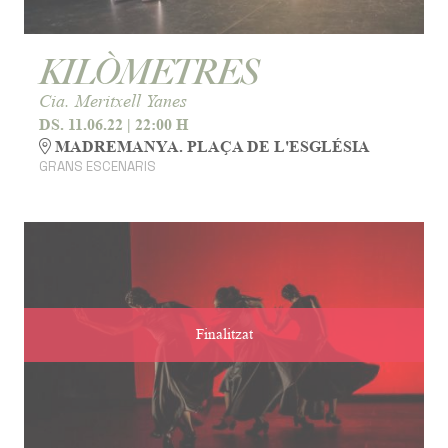
KILÒMETRES
Cia. Meritxell Yanes
DS. 11.06.22
|
22:00 H
MADREMANYA. PLAÇA DE L'ESGLÉSIA
GRANS ESCENARIS
Finalitzat