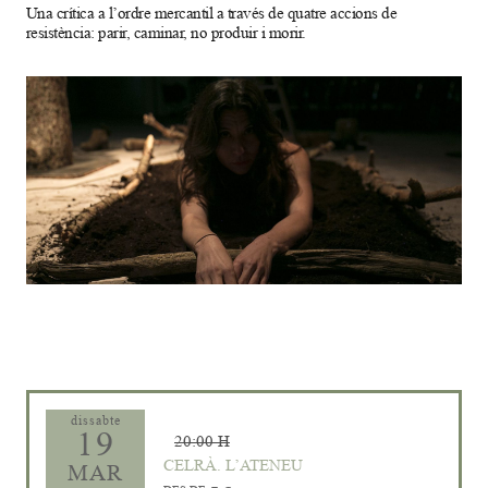
Una crítica a l’ordre mercantil a través de quatre accions de
resistència: parir, caminar, no produir i morir.
Diapositiva 1 de 1
dissabte
19
20:00 H
CELRÀ. L’ATENEU
MAR