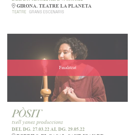
GIRONA. TEATRE LA PLANETA
TEATRE
GRANS ESCENARIS
Finalitzat
PÒSIT
txell yanes produccions
DEL DG. 27.03.22
AL DG. 29.05.22