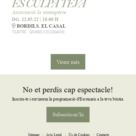
ÉS CULPA TEVA
Associació la intempèrie
DG. 22.05.22
|
18:00 H
BORDILS. EL CASAL
TEATRE
GRANS ESCENARIS
Veure més
No et perdis cap espectacle!
Inscriu-te i enviarem la programació d'Escenaris a la teva bústia.
Subscriu-m’hi
Sitemap
|
Avís Legal
|
Ús de Cookies
|
Contacte