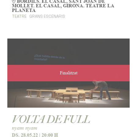
BORDILS. EL CASAL, SANT JOAN DE
MOLLET. EL CASAL, GIRONA. TEATRE LA
PLANETA
TEATRE
GRANS ESCENARIS
Finalitzat
VOLTA DE FULL
nyam nyam
DS. 28.05.22
|
20:00 H