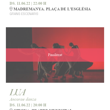
DS. 11.06.22
|
22:00 H
MADREMANYA. PLAÇA DE L'ESGLÉSIA
GRANS ESCENARIS
Finalitzat
LUA
Ancorae danza
DS. 11.06.22
|
20:00 H