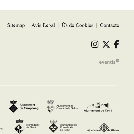
Sitemap
|
Avís Legal
|
Ús de Cookies
|
Contacte
Link a ins
Link a 
Link