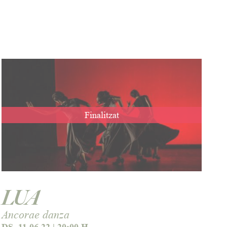
Finalitzat
LUA
Ancorae danza
DS. 11.06.22
|
20:00 H