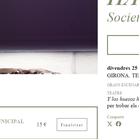
Socie
divendres 25 
GIRONA. T
GRANS ESCENAR
TEATRE
Y los huesos 
per trobar els
Compartir
NICIPAL
15 €
Finalitzat