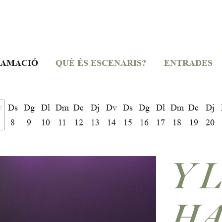
AMACIÓ
QUÈ ÉS ESCENARIS?
ENTRADES
v
Ds
Dg
Dl
Dm
Dc
Dj
Dv
Ds
Dg
Dl
Dm
Dc
Dj
8
9
10
11
12
13
14
15
16
17
18
19
20
Y 
HA