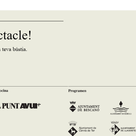
ctacle!
 teva bústia.