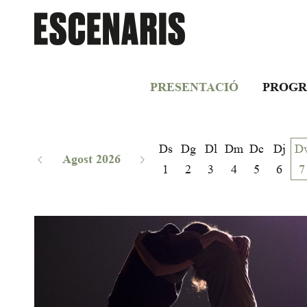
PRESENTACIÓ
PROGR
Ds
Dg
Dl
Dm
Dc
Dj
D
Agost 2026
1
2
3
4
5
6
7