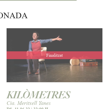
IONADA
Finalitzat
KILÒMETRES
Cia. Meritxell Yanes
DS. 11.06.22
|
22:00 H