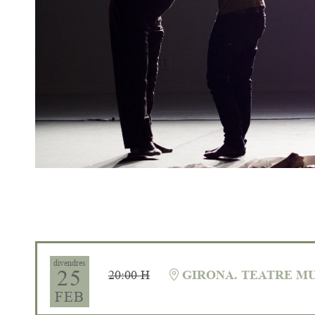
Diapositiva 1 de 1
divendres
25
20:00 H
GIRONA. TEATRE MU
FEB