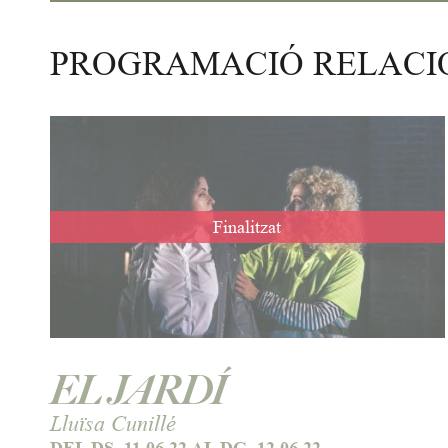
PROGRAMACIÓ RELAC
Finalitzat
EL JARDÍ
Lluïsa Cunillé
DEL DS. 11.06.22
AL DG. 12.06.22