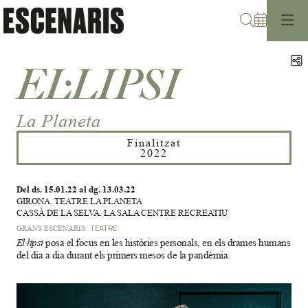
Cerca
C
EL·LIPSI
La Planeta
Finalitzat
2022
Del ds. 15.01.22
al dg. 13.03.22
GIRONA. TEATRE LA PLANETA
CASSÀ DE LA SELVA. LA SALA CENTRE RECREATIU
GRANS ESCENARIS
TEATRE
El·lipsi
posa el focus en les històries personals, en els drames humans
del dia a dia durant els primers mesos de la pandèmia.