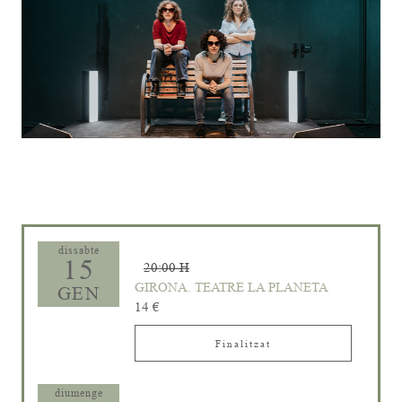
Diapositiva 1 de 1
dissabte
15
20:00 H
GIRONA. TEATRE LA PLANETA
GEN
14 €
Finalitzat
diumenge