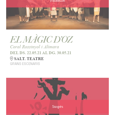
Finalitzat
EL MÀGIC D’OZ
Coral Rossinyol i Alimara
DEL DS. 22.05.21
AL DG. 30.05.21
SALT. TEATRE
GRANS ESCENARIS
Suspès