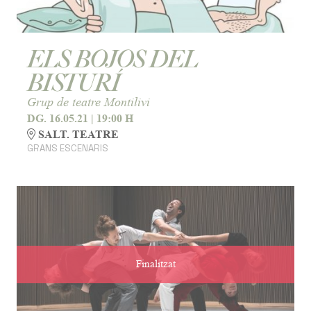
ELS BOJOS DEL
BISTURÍ
Grup de teatre Montilivi
DG. 16.05.21
|
19:00 H
SALT. TEATRE
GRANS ESCENARIS
Finalitzat