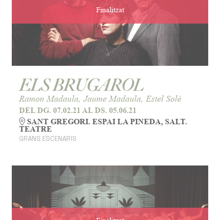
Finalitzat
ELS BRUGAROL
Ramon Madaula, Jaume Madaula, Estel Solé
DEL DG. 07.02.21
AL DS. 05.06.21
SANT GREGORI. ESPAI LA PINEDA, SALT.
TEATRE
GRANS ESCENARIS