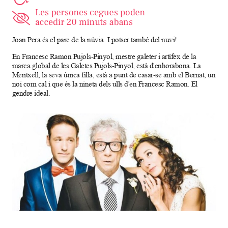
Joan Pera és el pare de la núvia. I potser també del nuvi!
En Francesc Ramon Pujols-Pinyol, mestre galeter i artífex de la
marca global de les Galetes Pujols-Pinyol, està d'enhorabona. La
Meritxell, la seva única filla, està a punt de casar-se amb el Bernat, un
noi com cal i que és la nineta dels ulls d'en Francesc Ramon. El
gendre ideal.
Diapositiva 1 de 1