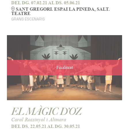
DEL DG. 07.02.21
AL DS. 05.06.21
SANT GREGORI. ESPAI LA PINEDA, SALT.
TEATRE
GRANS ESCENARIS
Finalitzat
EL MÀGIC D’OZ
Coral Rossinyol i Alimara
DEL DS. 22.05.21
AL DG. 30.05.21