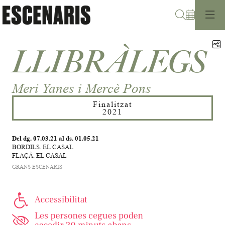
Cerca
C
LLIBRÀLEGS
Meri Yanes i Mercè Pons
Finalitzat
2021
Del dg. 07.03.21
al ds. 01.05.21
BORDILS. EL CASAL
FLAÇÀ. EL CASAL
GRANS ESCENARIS