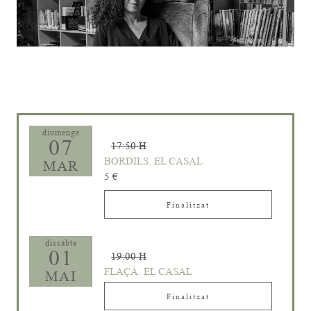
Diapositiva 1 de 1
diumenge
07
17:50 H
BORDILS. EL CASAL
MAR
5 €
Finalitzat
dissabte
01
19:00 H
FLAÇÀ. EL CASAL
MAI
Finalitzat