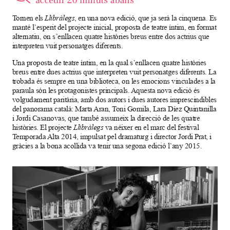
Tornen els
Llibràlegs
, en una nova edició, que ja serà la cinquena. Es
manté l’esperit del projecte inicial, proposta de teatre íntim, en format
alternatiu, on s’enllacen quatre històries breus entre dos actrius que
interpreten vuit personatges diferents.
Una proposta de teatre íntim, en la qual s’enllacen quatre històries
breus entre dues actrius que interpreten vuit personatges diferents. La
trobada és sempre en una biblioteca, on les emocions vinculades a la
paraula són les protagonistes principals. Aquesta nova edició és
volgudament paritària, amb dos autors i dues autores imprescindibles
del panorama català: Marta Aran, Toni Gomila, Lara Díez Quintanilla
i Jordi Casanovas, que també assumeix la direcció de les quatre
històries. El projecte
Llibràlegs
va néixer en el marc del festival
Temporada Alta 2014, impulsat pel dramaturg i director Jordi Prat, i
gràcies a la bona acollida va tenir una segona edició l’any 2015.