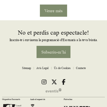
Veure més
No et perdis cap espectacle!
Inscriu-te i enviarem la programació d'Escenaris a la teva bústia.
Subscriu-m’hi
Sitemap
|
Avís Legal
|
Ús de Cookies
|
Contacte
Link a instagram
Link a twitter
Link a facebook