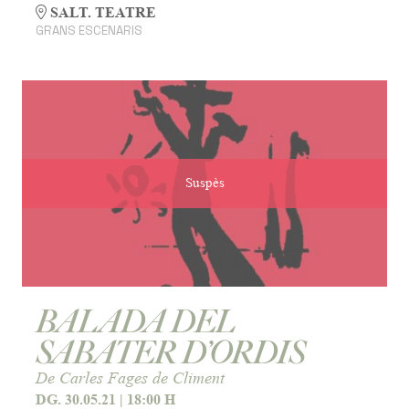
SALT. TEATRE
GRANS ESCENARIS
Suspès
BALADA DEL
SABATER D’ORDIS
De Carles Fages de Climent
DG. 30.05.21
|
18:00 H