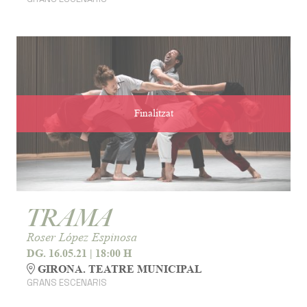
Finalitzat
TRAMA
Roser López Espinosa
DG. 16.05.21
|
18:00 H
GIRONA. TEATRE MUNICIPAL
GRANS ESCENARIS