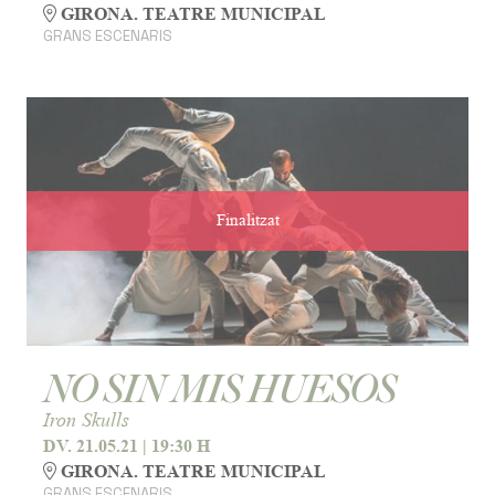
GIRONA. TEATRE MUNICIPAL
GRANS ESCENARIS
Finalitzat
NO SIN MIS HUESOS
Iron Skulls
DV. 21.05.21
|
19:30 H
GIRONA. TEATRE MUNICIPAL
GRANS ESCENARIS