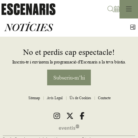
Cerca
NOTÍCIES
C
No et perdis cap espectacle!
Inscriu-te i enviarem la programació d'Escenaris a la teva bústia.
Subscriu-m’hi
Sitemap
|
Avís Legal
|
Ús de Cookies
|
Contacte
Link a instagram
Link a twitter
Link a facebook