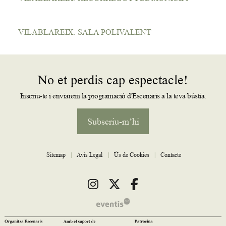
VILABLAREIX. SALA POLIVALENT
No et perdis cap espectacle!
Inscriu-te i enviarem la programació d'Escenaris a la teva bústia.
Subscriu-m’hi
Sitemap
|
Avís Legal
|
Ús de Cookies
|
Contacte
Link a instagram
Link a twitter
Link a facebook