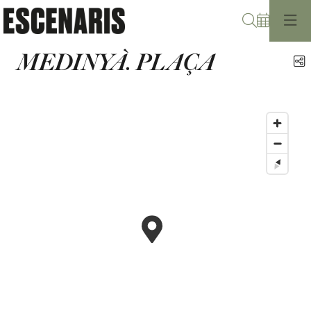
Cerca
MEDINYÀ. PLAÇA
C