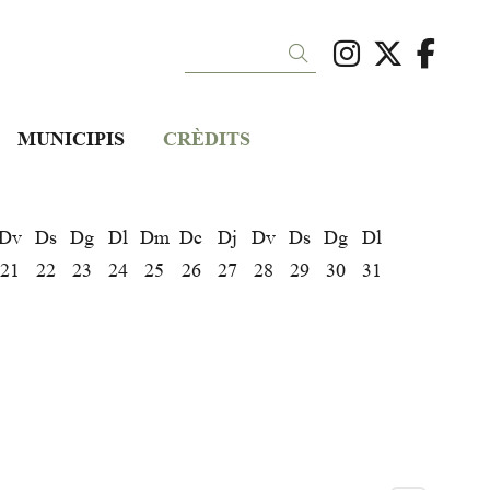
Link a ins
Link a 
Link
Cercar
MUNICIPIS
CRÈDITS
Dv
Ds
Dg
Dl
Dm
Dc
Dj
Dv
Ds
Dg
Dl
21
22
23
24
25
26
27
28
29
30
31