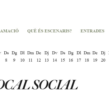
AMACIÓ
QUÈ ÉS ESCENARIS?
ENTRADES
v
Ds
Dg
Dl
Dm
Dc
Dj
Dv
Ds
Dg
Dl
Dm
Dc
Dj
8
9
10
11
12
13
14
15
16
17
18
19
20
OCAL SOCIAL