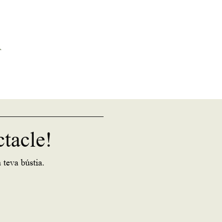
A
ctacle!
 teva bústia.