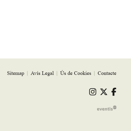
Sitemap
|
Avís Legal
|
Ús de Cookies
|
Contacte
Link a ins
Link a 
Link