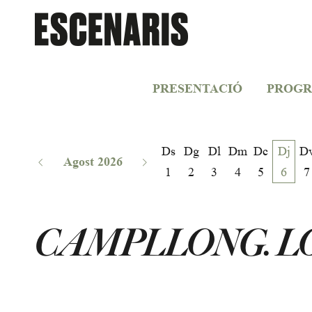
PRESENTACIÓ
PROGR
Ds
Dg
Dl
Dm
Dc
Dj
D
Agost 2026
1
2
3
4
5
6
7
CAMPLLONG. L